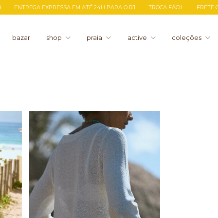
ENTREGA EXPRESSA EM ATÉ 24H PARA O RJ
TROCA FÁCIL
FRETE GRÁTI
bazar
shop
praia
active
coleções