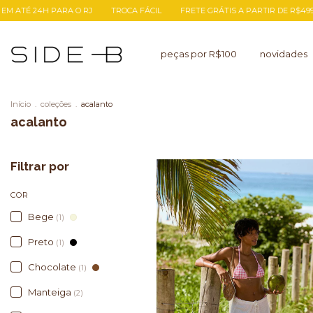
TÉ 24H PARA O RJ
TROCA FÁCIL
FRETE GRÁTIS A PARTIR DE R$499
peças por R$100
novidades
Início
.
coleções
.
acalanto
acalanto
Filtrar por
COR
Bege
(1)
Preto
(1)
Chocolate
(1)
Manteiga
(2)