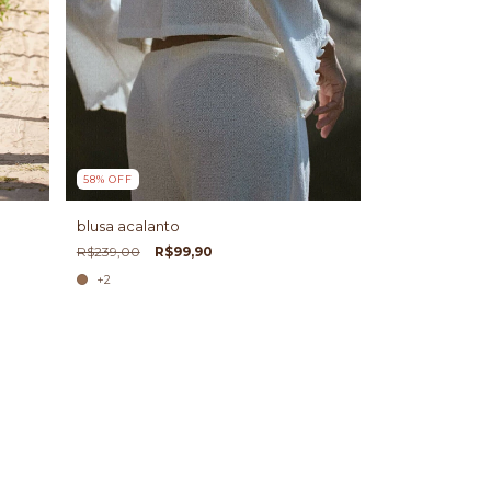
58
%
OFF
blusa acalanto
R$239,00
R$99,90
+2