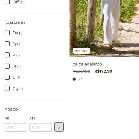
Off
(1)
TAMANHO
Exg
(1)
Pp
(1)
30
%
OFF
P
(1)
calça acalanto
M
(1)
R$247,00
R$172,90
G
(1)
+3
Gg
(1)
PREÇO
DE
ATÉ