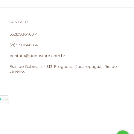
CONTATO
5521993646014
(21) 9 93646014
contato@sidebstore.com.br
Estr. do Gabinal, n° 313, Freguesia (Jacarepaguá), Rio de
Janeiro.